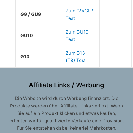
Zum G9/GU9
G9 / GU9
Test
Zum GU10
GU10
Test
Zum G13
G13
(T8) Test
Affiliate Links / Werbung
Die Website wird durch Werbung finanziert. Die
Produkte werden über Affiliate-Links verlinkt. Wenn
Sie auf ein Produkt klicken und etwas kaufen,
erhalten wir für qualifizierte Verkäufe eine Provision.
Für Sie entstehen dabei keinerlei Mehrkosten.