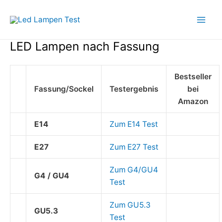
Zum
Inhalt
Mai
springen
LED Lampen nach Fassung
Men
Bestseller
Fassung/Sockel
Testergebnis
bei
Amazon
E14
Zum E14 Test
E27
Zum E27 Test
Zum G4/GU4
G4 / GU4
Test
Zum GU5.3
GU5.3
Test